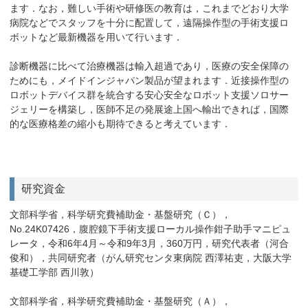
ます．なお，難しい手術や研修医の教育は，これまでどおり大学
病院などでスタッフを十分に配置して，遠隔操作型の手術支援ロ
ボットなど最新機器を用いて行います．
診断機器に比べて治療機器は輸入超過であり，医療の安全保障の
ためにも，メイドインジャパン製品が望まれます．近接操作型の
ロボットデバイス群を統合する安心安全なロボット支援ソロサー
ジェリーを構築し，医師不足の発展途上国へ輸出できれば，国際
的な医療格差の縮小も期待できると考えています．
研究資金
文部科学省，科学研究費補助金・基盤研究（Ｃ），
No.24K07426，腹腔鏡下手術支援ローカル操作鉗子助手マニピュ
レータ，令和6年4月～令和9年3月，360万円，研究代表者（河合
俊和），共同研究者（がん研究センタ東病院 西澤祐吏，大阪大学
基礎工学部 西川敦）
文部科学省，科学研究費補助金・基盤研究（Ａ），