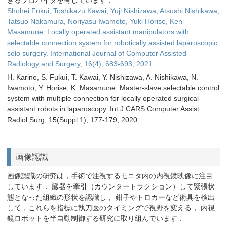
きるプロバイダを有しています．
Shohei Fukui, Toshikazu Kawai, Yuji Nishizawa, Atsushi Nishikawa,
Tatsuo Nakamura, Noriyasu Iwamoto, Yuki Horise, Ken
Masamune: Locally operated assistant manipulators with
selectable connection system for robotically assisted laparoscopic
solo surgery. International Journal of Computer Assisted
Radiology and Surgery, 16(4), 683-693, 2021.
H. Karino, S. Fukui, T. Kawai, Y. Nishizawa, A. Nishikawa, N.
Iwamoto, Y. Horise, K. Masamune: Master-slave selectable control
system with multiple connection for locally operated surgical
assistant robots in laparoscopy. Int J CARS Computer Assist
Radiol Surg, 15(Suppl 1), 177-179, 2020.
画像認識
画像認識の研究は，手術で注視するモニタ内の内視鏡映像に注目
しています． 臓器を牽引（カウンタートラクション）して緊張状
態となった組織の形状を認識し， 鉗子やトロカーなど術具を検出
して，これらを指標に執刀医のタイミングで視野を変える， 内視
鏡ロボットを半自動制御する研究に取り組んでいます．