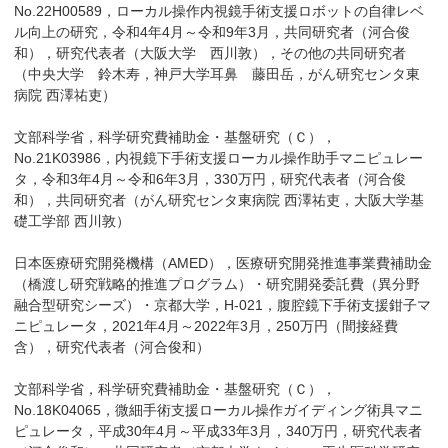
No.22H00589，ローカル操作内視鏡手術支援ロボットの自律レベ
ル向上の研究，令和4年4月～令和9年3月，共同研究者（河合俊
和），研究代表者（大阪大学 西川敦），その他の共同研究者
（中央大学 鈴木寿，神戸大学耳鼻 藤田岳，がん研究センタ東
病院 西澤祐吏）
文部科学省，科学研究費補助金・基盤研究（Ｃ），
No.21K03986，内視鏡下手術支援ローカル操作助手マニピュレー
タ，令和3年4月～令和6年3月，330万円，研究代表者（河合俊
和），共同研究者（がん研究センタ東病院 西澤祐吏，大阪大学基
礎工学部 西川敦）
日本医療研究開発機構（AMED），医療研究開発推進事業費補助金
（橋渡し研究戦略的推進プログラム）・研究開発委託費（異分野
融合型研究シーズ）・京都大学，H-021，腹腔鏡下手術支援鉗子マ
ニピュレータ，2021年4月～2022年3月，250万円（間接経費
含），研究代表者（河合俊和）
文部科学省，科学研究費補助金・基盤研究（Ｃ），
No.18K04065，微細手術支援ローカル操作ガイディング術具マニ
ピュレータ，平成30年4月～平成33年3月，340万円，研究代表者