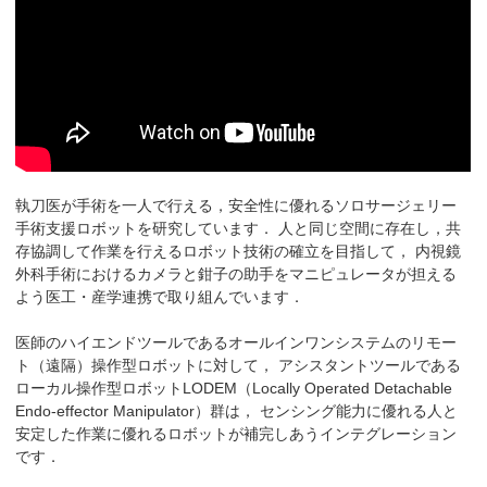
執刀医が手術を一人で行える，安全性に優れるソロサージェリー
手術支援ロボットを研究しています． 人と同じ空間に存在し，共
存協調して作業を行えるロボット技術の確立を目指して， 内視鏡
外科手術におけるカメラと鉗子の助手をマニピュレータが担える
よう医工・産学連携で取り組んでいます．
医師のハイエンドツールであるオールインワンシステムのリモー
ト（遠隔）操作型ロボットに対して， アシスタントツールである
ローカル操作型ロボットLODEM（Locally Operated Detachable
Endo-effector Manipulator）群は， センシング能力に優れる人と
安定した作業に優れるロボットが補完しあうインテグレーション
です．