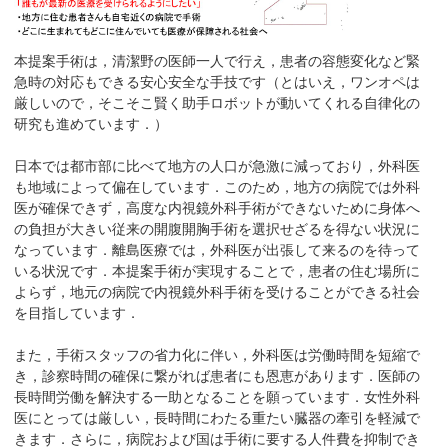
本提案手術は，清潔野の医師一人で行え，患者の容態変化など緊
急時の対応もできる安心安全な手技です（とはいえ，ワンオペは
厳しいので，そこそこ賢く助手ロボットが動いてくれる自律化の
研究も進めています．）
日本では都市部に比べて地方の人口が急激に減っており，外科医
も地域によって偏在しています．このため，地方の病院では外科
医が確保できず，高度な内視鏡外科手術ができないために身体へ
の負担が大きい従来の開腹開胸手術を選択せざるを得ない状況に
なっています．離島医療では，外科医が出張して来るのを待って
いる状況です．本提案手術が実現することで，患者の住む場所に
よらず，地元の病院で内視鏡外科手術を受けることができる社会
を目指しています．
また，手術スタッフの省力化に伴い，外科医は労働時間を短縮で
き，診察時間の確保に繋がれば患者にも恩恵があります．医師の
長時間労働を解決する一助となることを願っています．女性外科
医にとっては厳しい，長時間にわたる重たい臓器の牽引を軽減で
きます．さらに，病院および国は手術に要する人件費を抑制でき