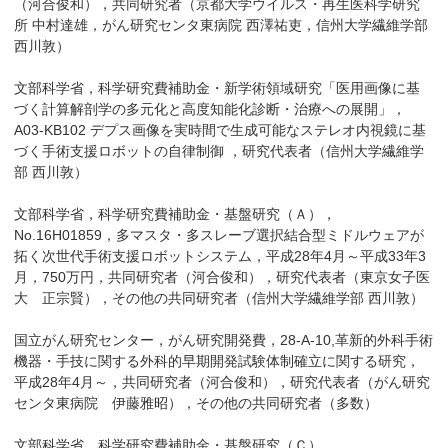
（河合俊和），共同研究者（京都大学ウイルス・再生医科学研究
所 中村達雄，がん研究センタ東病院 西澤祐吏，信州大学繊維学部
西川敦）
文部科学省，科学研究費補助金・新学術領域研究「医用画像に基
づく計算解剖学の多元化と高度知能化診断・治療への展開」，
A03-KB102 デプス画像を実時間で生成可能なステレオ内視鏡に基
づく手術支援ロボットの自律制御 ，研究代表者（信州大学繊維学
部 西川敦）
文部科学省，科学研究費補助金・基盤研究（Ａ），
No.16H01859，多マスタ・多スレーブ選択結合型ミドルウェアが
拓く次世代手術支援ロボットシステム，平成28年4月～平成33年3
月，750万円，共同研究者（河合俊和），研究代表者（東京女子医
大 正宗賢），その他の共同研究者（信州大学繊維学部 西川敦）
国立がん研究センター，がん研究開発費，28-A-10,革新的外科手術
機器・手技に関する外科的早期開発試験体制確立に関する研究，
平成28年4月～，共同研究者（河合俊和），研究代表者（がん研究
センタ東病院 伊藤雅昭），その他の共同研究者（多数）
文部科学省，科学研究費補助金・基盤研究（Ｃ），