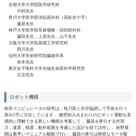
京都大学大学院医学研究科
中村先生
香川大学医学部消化器外科（高松赤十字）
藤原先生
神戸大学医学部耳鼻咽喉・頭頚部外科
藤田先生，上原先生，山下先生
大阪大学大学院基礎工学研究科
西川先生
信州大学学術研究院繊維学系
岩本先生
東京女子医科大学先端生命医科学研究所
正宗先生
ロボット機構
術具マニピュレータの研究は，執刀医と共存協調して手術を行う
第3の手に注目しています． 腹壁刺入点まわりのピボット運動を直
感的に理解できる新しい機構を考案して， 臓器を牽引する作用
力，速度，精度，動作範囲を考慮した設計を経て試作し， 術野展
開は素早いマニュアル駆動で行い，臓器の牽引は精密なモータ駆