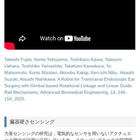
Takeshi Fujita, Kenta Yokoyama, Toshikazu Kawai, Natsumi
Uehara, Toshihiko Yamashita, Takefumi Kamakura, Yu
Matsumoto, Kunio Mizutari, Akinobu Kakigi, Ken-ichi Nibu, Hisashi
Suzuki, Atsushi Nishikawa: A Robot for Transcanal Endoscopic Ear
Surgery with Gimbal-based Rotational Linkage and Linear Guide
Rail Mechanisms, Advanced Biomedical Engineering, 14, 146-
154, 2025.
臓器硬さセンシング
力覚センシングの研究は，電気的なセンサを用いないアクチュエ
ータ側での計測に注目しています． ステッピングモータの脱調現