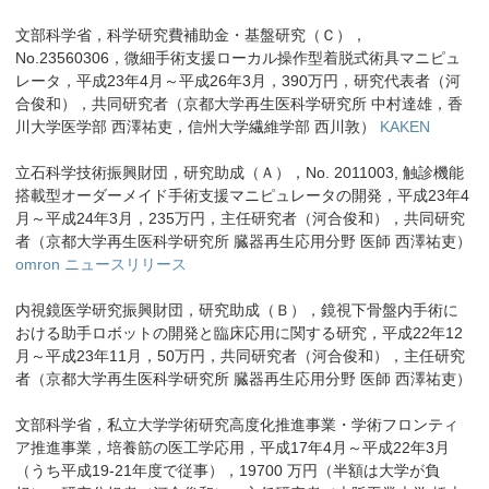
文部科学省，科学研究費補助金・基盤研究（Ｃ），
No.23560306，微細手術支援ローカル操作型着脱式術具マニピュ
レータ，平成23年4月～平成26年3月，390万円，研究代表者（河
合俊和），共同研究者（京都大学再生医科学研究所 中村達雄，香
川大学医学部 西澤祐吏，信州大学繊維学部 西川敦）
KAKEN
立石科学技術振興財団，研究助成（Ａ），No. 2011003, 触診機能
搭載型オーダーメイド手術支援マニピュレータの開発，平成23年4
月～平成24年3月，235万円，主任研究者（河合俊和），共同研究
者（京都大学再生医科学研究所 臓器再生応用分野 医師 西澤祐吏）
omron ニュースリリース
内視鏡医学研究振興財団，研究助成（Ｂ），鏡視下骨盤内手術に
おける助手ロボットの開発と臨床応用に関する研究，平成22年12
月～平成23年11月，50万円，共同研究者（河合俊和），主任研究
者（京都大学再生医科学研究所 臓器再生応用分野 医師 西澤祐吏）
文部科学省，私立大学学術研究高度化推進事業・学術フロンティ
ア推進事業，培養筋の医工学応用，平成17年4月～平成22年3月
（うち平成19-21年度で従事），19700 万円（半額は大学が負