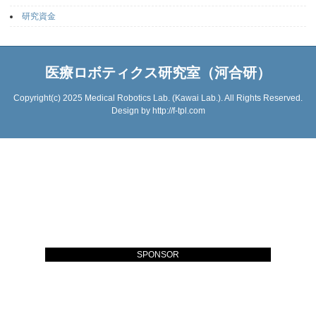
研究資金
医療ロボティクス研究室（河合研）
Copyright(c) 2025 Medical Robotics Lab. (Kawai Lab.). All Rights Reserved.
Design by
http://f-tpl.com
SPONSOR