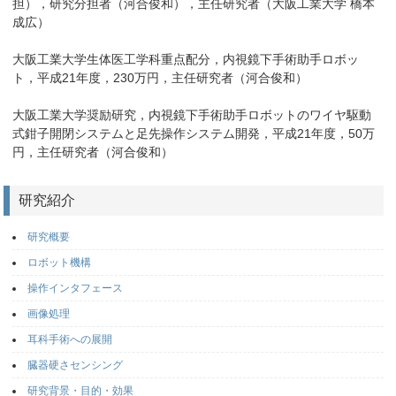
担），研究分担者（河合俊和），主任研究者（大阪工業大学 橋本
成広）
大阪工業大学生体医工学科重点配分，内視鏡下手術助手ロボッ
ト，平成21年度，230万円，主任研究者（河合俊和）
大阪工業大学奨励研究，内視鏡下手術助手ロボットのワイヤ駆動
式鉗子開閉システムと足先操作システム開発，平成21年度，50万
円，主任研究者（河合俊和）
研究紹介
研究概要
ロボット機構
操作インタフェース
画像処理
耳科手術への展開
臓器硬さセンシング
研究背景・目的・効果