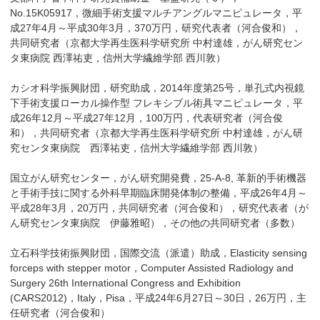
No.15K05917，微細手術支援マルチアングルマニピュレータ，平
成27年4月～平成30年3月，370万円，研究代表者（河合俊和），
共同研究者（京都大学再生医科学研究所 中村達雄，がん研究セン
タ東病院 西澤祐吏，信州大学繊維学部 西川敦）
カシオ科学振興財団，研究助成，2014年度第25号，単孔式内視鏡
下手術支援ローカル操作型 フレキシブル術具マニピュレータ，平
成26年12月～平成27年12月，100万円，代表研究者（河合俊
和），共同研究者（京都大学再生医科学研究所 中村達雄，がん研
究センタ東病院 西澤祐吏，信州大学繊維学部 西川敦）
国立がん研究センター，がん研究開発費，25-A-8, 革新的手術機器
と手術手技に関する外科早期臨床開発体制の整備，平成26年4月～
平成28年3月，20万円，共同研究者（河合俊和），研究代表者（が
ん研究センタ東病院 伊藤雅昭），その他の共同研究者（多数）
立石科学技術振興財団，国際交流（派遣）助成，Elasticity sensing
forceps with stepper motor，Computer Assisted Radiology and
Surgery 26th International Congress and Exhibition
(CARS2012)，Italy，Pisa，平成24年6月27日～30日，26万円，主
任研究者（河合俊和）