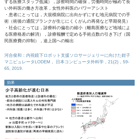
する医療スタッフ低減），診察時間の確保，労働時間が極めて長
い外科医の働き方改革，女性外科医のパワーアシスト
・患者にとっては，大規模病院に出向かずにすむ地元病院での手
術（術後の通院ブランクが生じにくくがんの再発など早期発見）
・社会にとっては，診療科の偏在の縮小（離島医療など地域によ
る医療格差の解消），診療報酬で定める手術点数の引き下げ（国
民医療費の抑制），途上国への輸出
河合俊和：内視鏡下ロボット支援ソロサージェリーに向けた鉗子
マニピュレータLODEM， 日本コンピュータ外科学，21(2)，59-
65, 2019.
効果