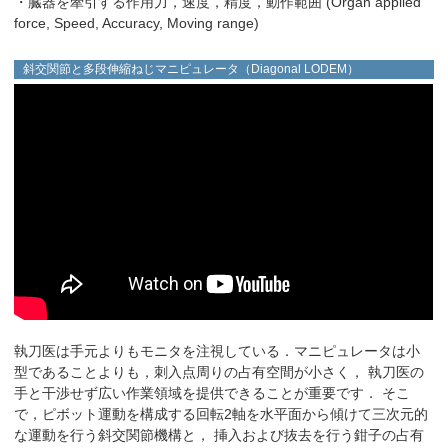
・臓器を牽引する作用力，速度，精度，動作範囲 (Organ applied
force, Speed, Accuracy, Moving range)
斜交関節と多段伸縮ねじマニピュレータ（Diagonal LODEM）
執刀医は手元よりもモニタを注視している．マニピュレータは小
型であることよりも，刺入点周りの占有空間が小さく， 執刀医の
手と干渉せず広い作業領域を提供できることが重要です． そこ
で，ピボット運動を構成する回転2軸を水平面から傾けて三次元的
な運動を行う斜交関節機構と， 挿入および抜去を行う鉗子の占有