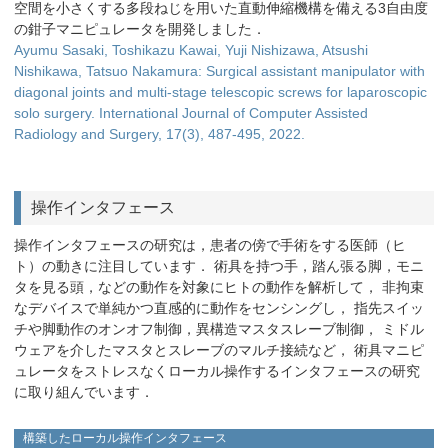
空間を小さくする多段ねじを用いた直動伸縮機構を備える3自由度
の鉗子マニピュレータを開発しました．
Ayumu Sasaki, Toshikazu Kawai, Yuji Nishizawa, Atsushi
Nishikawa, Tatsuo Nakamura: Surgical assistant manipulator with
diagonal joints and multi-stage telescopic screws for laparoscopic
solo surgery. International Journal of Computer Assisted
Radiology and Surgery, 17(3), 487-495, 2022.
操作インタフェース
操作インタフェースの研究は，患者の傍で手術をする医師（ヒ
ト）の動きに注目しています． 術具を持つ手，踏ん張る脚，モニ
タを見る頭，などの動作を対象にヒトの動作を解析して， 非拘束
なデバイスで単純かつ直感的に動作をセンシングし， 指先スイッ
チや脚動作のオンオフ制御，異構造マスタスレーブ制御， ミドル
ウェアを介したマスタとスレーブのマルチ接続など， 術具マニピ
ュレータをストレスなくローカル操作するインタフェースの研究
に取り組んでいます．
構築したローカル操作インタフェース