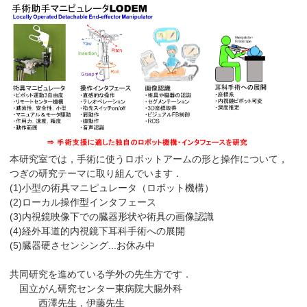
本研究室では，手術に使うロボットアームの形と操作について，
つぎの研究テーマに取り組んでいます．
(1)小型の術具マニピュレータ（ロボット機構）
(2)ローカル操作型インタフェース
(3)内視鏡映像下での臓器形状や術具の画像認識
(4)経外耳道的内視鏡下耳科手術への展開
(5)臓器硬さセンシング...お休み中
共同研究を進めている学外の先生方です．
国立がん研究センター東病院大腸外科
西澤先生，伊藤先生