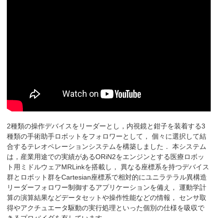
2種類の操作デバイスをリーダーとし，内視鏡と鉗子を装着する3
種類の手術助手ロボットをフォロワーとして， 個々に選択して結
合するテレオペレーションシステムを構築しました． 本システム
は，産業用途での実績があるORiN2をエンジンとする医療ロボッ
ト用ミドルウェアMRLinkを搭載し， 異なる座標系を持つデバイス
群とロボット群をCartesian座標系で相対的にユニラテラル異構造
リーダーフォロワー制御するアプリケーションを備え， 運動学計
算の演算結果などデータセットや操作性能などの情報， センサ取
得やアクチュエータ駆動の実行処理といった個別の仕様を吸収で