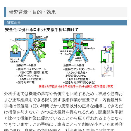
研究背景・目的・効果
研究背景
外科手術では機能の温存や合併症を回避するため，神経や筋肉お
よび正常組織をできる限り残す微細作業が重要です．内視鏡外科
手術は低侵襲（短い時間でかつ患部以外の正常な組織にできるだ
け損傷を与えない）かつ拡大視野を得られるため，開腹開胸手術
と比べて微細作業に優れていることから広く行われるようになっ
てきています．この手術は，患者にとって創痕が小さいため整容
的に優れ，身体への負担が軽く，社会復帰も早期に可能です．