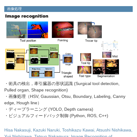
画像処理
・術具の検出，牽引臓器の形状認識 (Surgical tool detection,
Pulled organ, Shape recognition)
・画像処理（HSV, Gaussian, Otsu, Boundary, Labeling, Canny
edge, Hough line）
・ディープラーニング (YOLO, Depth camera)
・ビジュアルフィードバック制御 (Python, ROS, C++)
Hisa Nakasuji, Kazuki Naruki, Toshikazu Kawai, Atsushi Nishikawa,
Yuji Nishizawa, Tatsuo Nakamura: Image Recognition of