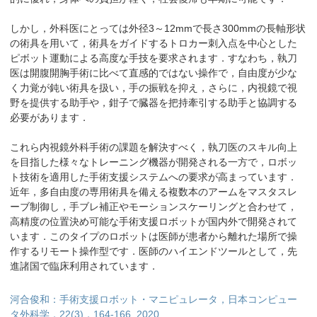
しかし，外科医にとっては外径3～12mmで長さ300mmの長軸形状
の術具を用いて，術具をガイドするトロカー刺入点を中心とした
ピボット運動による高度な手技を要求されます．すなわち，執刀
医は開腹開胸手術に比べて直感的ではない操作で，自由度が少な
く力覚が鈍い術具を扱い，手の振戦を抑え，さらに，内視鏡で視
野を提供する助手や，鉗子で臓器を把持牽引する助手と協調する
必要があります．
これら内視鏡外科手術の課題を解決すべく，執刀医のスキル向上
を目指した様々なトレーニング機器が開発される一方で，ロボッ
ト技術を適用した手術支援システムへの要求が高まっています．
近年，多自由度の専用術具を備える複数本のアームをマスタスレ
ーブ制御し，手ブレ補正やモーションスケーリングと合わせて，
高精度の位置決め可能な手術支援ロボットが国内外で開発されて
います．このタイプのロボットは医師が患者から離れた場所で操
作するリモート操作型です．医師のハイエンドツールとして，先
進諸国で臨床利用されています．
河合俊和：手術支援ロボット・マニピュレータ，日本コンピュー
タ外科学，22(3)，164-166, 2020.